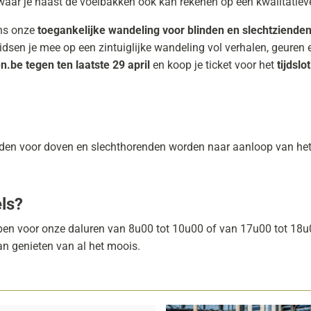
waar je naast de voelbakken ook kan rekenen op een kwalitatieve
ens onze
toegankelijke wandeling voor blinden en slechtziende
en je mee op een zintuiglijke wandeling vol verhalen, geuren e
en.be
tegen ten laatste 29 april
en koop je ticket voor het
tijdslo
heden voor doven en slechthorenden worden naar aanloop van h
els?
open voor onze daluren van 8u00 tot 10u00 of van 17u00 tot 18u0
an genieten van al het moois.