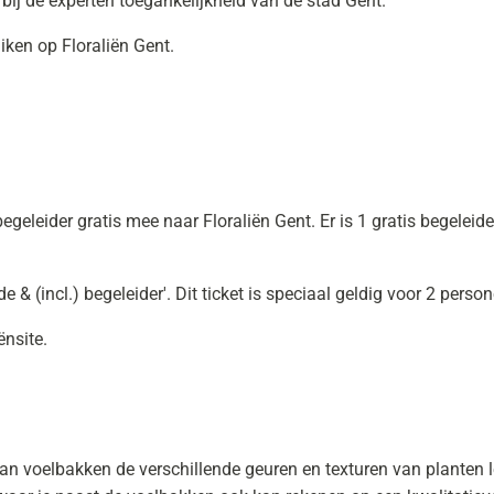
e bij de experten toegankelijkheid van de stad Gent.
uiken op Floraliën Gent.
geleider gratis mee naar Floraliën Gent. Er is 1 gratis begeleid
de & (incl.) begeleider'. Dit ticket is speciaal geldig voor 2 perso
ënsite.
van voelbakken de verschillende geuren en texturen van planten