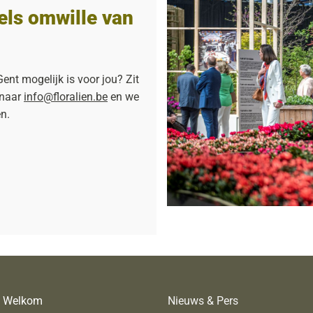
fels omwille van
ent mogelijk is voor jou? Zit
 naar
info@floralien.be
en we
en.
Welkom
Nieuws & Pers