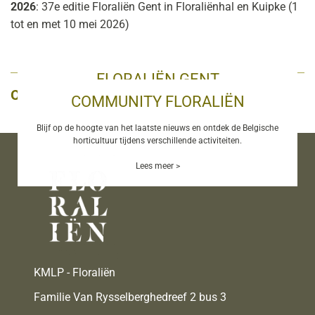
2026
: 37e editie Floraliën Gent in Floraliënhal en Kuipke (1
tot en met 10 mei 2026)
FLORALIËN GENT
Ook interessant
COMMUNITY FLORALIËN
MISSIE & VISIE
Floraliën organiseert het vierjaarlijkse bloemen- en plantenfestival
te Gent.
Blijf op de hoogte van het laatste nieuws en ontdek de Belgische
Waar staan we voor en wat willen we bereiken?
horticultuur tijdens verschillende activiteiten.
Lees meer >
Lees meer >
Lees meer >
KMLP - Floraliën
Familie Van Rysselberghedreef 2 bus 3